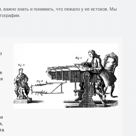
, важно знать и понимать, что лежало у ее истоков. Мы
тографии.
о
е
ся
ши
а,
та