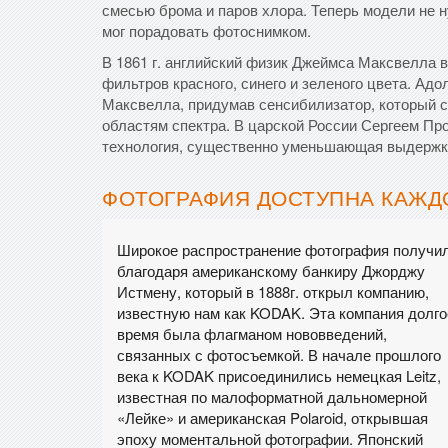
смесью брома и паров хлора. Теперь модели не 
мог порадовать фотоснимком.
В 1861 г. английский физик Джеймса Максвелла 
фильтров красного, синего и зеленого цвета. Ад
Максвелла, придумав сенсибилизатор, который с
областям спектра. В царской России Сергеем Пр
технология, существенно уменьшающая выдержк
ФОТОГРАФИЯ ДОСТУПНА КАЖД
Широкое распространение фотография получи
благодаря американскому банкиру Джорджу
Истмену, который в 1888г. открыл компанию,
известную нам как KODAK. Эта компания долго
время была флагманом нововведений,
связанных с фотосъемкой. В начале прошлого
века к KODAK присоединились немецкая Leitz,
известная по малоформатной дальномерной
«Лейке» и американская Polaroid, открывшая
эпоху моментальной фотографии. Японский