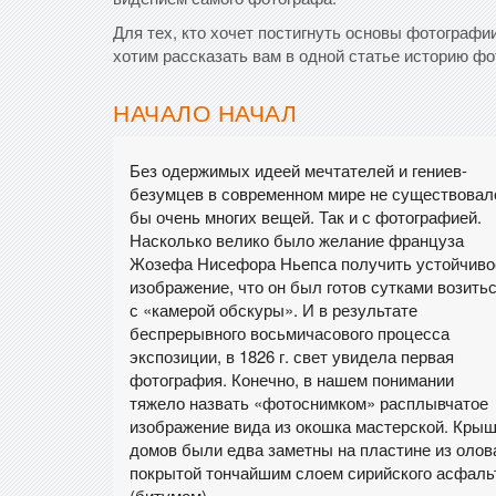
Для тех, кто хочет постигнуть основы фотографии
хотим рассказать вам в одной статье историю фо
НАЧАЛО НАЧАЛ
Без одержимых идеей мечтателей и гениев-
безумцев в современном мире не существовал
бы очень многих вещей. Так и с фотографией.
Насколько велико было желание француза
Жозефа Нисефора Ньепса получить устойчиво
изображение, что он был готов сутками возить
с «камерой обскуры». И в результате
беспрерывного восьмичасового процесса
экспозиции, в 1826 г. свет увидела первая
фотография. Конечно, в нашем понимании
тяжело назвать «фотоснимком» расплывчатое
изображение вида из окошка мастерской. Кры
домов были едва заметны на пластине из олов
покрытой тончайшим слоем сирийского асфаль
(битумом).