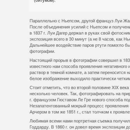
Параллельно с Ньепсом, другой француз Луи Жак
После объединения усилий с Ньепсом и получен
в 1837 г. Луи Дагер держал в руках свой фотосн
экспозиция всего в 30 минут (а не 8 часов, как Н
Дальнейшее воздействие паров ртути помогло бы
фотографии.
Настоящий прорыв в фотографии совершил в 183
известного нам способа проявления негативного 
раствор в темной комнате, а затем переносится 
белое изображение выходило практически четки
Стоит отметить, что во второй половине XIX ве
несколько человек. Так, фотографировать на при
г. французом Гюставом Ле Гре нового способа по
Незапатентованный мокрый процесс проявления
Арчером в том же 1851 г., стал толчком к прояв
Любимая всеми нами портретная съемка получил
Годдарду. В 1860 г. он довел время экспозиции 