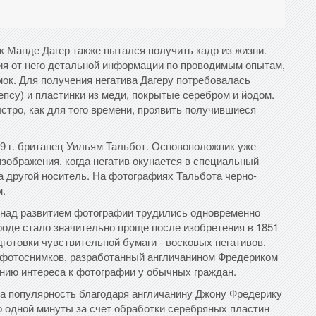
 Манде Дагер также пытался получить кадр из жизни.
ия от него детальной информации по проводимым опытам,
имок. Для получения негатива Дагеру потребовалась
ьепсу) и пластинки из меди, покрытые серебром и йодом.
стро, как для того времени, проявить получившиеся
9 г. британец Уильям Тальбот. Основоположник уже
изображения, когда негатив окунается в специальный
на другой носитель. На фотографиях Тальбота черно-
м.
ка над развитием фотографии трудились одновременно
роде стало значительно проще после изобретения в 1851
дготовки чувствительной бумаги - восковых негативов.
 фотоснимков, разработанный англичанином Фредериком
лению интереса к фотографии у обычных граждан.
а популярность благодаря англичанину Джону Фредерику
до одной минуты за счет обработки серебряных пластин