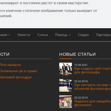
нализирует и постоянно растет в своем мастерстве.
что конечное статичное изображение только выиграет от
ешений.
вания
Новости
Статьи
Помощь
Скидки
Партнер
СТИ
НОВЫЕ СТАТЬИ
ітні канікули
10.08.2021
Как создать сайт-пор
новлення цін в травні
для фотографа
вітневий фотодрук
25.02.2019
Как смотреть на мир 
объектив фотоаппара
22.02.2019
Надписи для свадебн
фотокниги