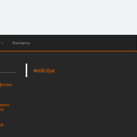
ы
Контакты
Фейсбук
тфолио
через
та
ой