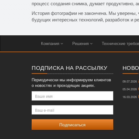
процесс создания снимка, думает продуктивно, а
История фотографии не закончена. Мы уверены, 
будущих интересных технологий, разработок и р
Компания
Решения
Технические требо
ПОДПИСКА НА РАССЫЛКУ
НОВО
Периодически мы информируем клиентов
Л
09.07.2026
о новостях и проходящих акциях.
О
05.04.2026
Ваше
К
16.03.2026
имя
Ваш
e-
mail