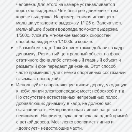
человека. Для этого на камере устанавливается
короткая выдержка. Чем быстрее движение – тем
короче выдержка. Например, снимая играющего
малыша установите выдержку 1/125 с. Запечатлеть
мельчайшие брызги водопада поможет выдержка
1/500с. Уловить мгновение высоких скоростей
способна выдержка 1/1000с и короче.
«Размойте» кадр. Такой прием также добавит в кадр
динамику. Размытый центральный объект на фоне
статичного фона либо статичный главный объект и
размытый фон передают движение. Этот способ
часто применяют для съемки спортивных состязаний
(съемка с проводкой).
Используйте направляющие линии: дорогу, уходящую
к небу; линии электропередач; мост; небоскреб и т.д.
Но отсутствие естественных непрерывных полос,
добавляющих динамику в кадр, не должно вас
останавливать. «Направляющая линия» чаще всего
невидимая. Например, рука человека на одной прямой
с веткой дерева. Мозг легко воспримет линию и
«дорисует» недостающие части.