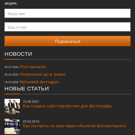
акциях.
Ваше
имя
Ваш
e-
mail
НОВОСТИ
Літні канікули
09.07.2026
Оновлення цін в травні
05.04.2026
Квітневий фотодрук
16.03.2026
НОВЫЕ СТАТЬИ
10.08.2021
Как создать сайт-портфолио для фотографа
25.02.2019
Как смотреть на мир через объектив фотоаппарата