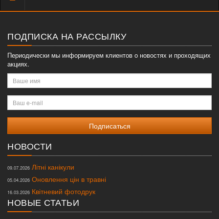
меню
ПОДПИСКА НА РАССЫЛКУ
Периодически мы информируем клиентов о новостях и проходящих
акциях.
Ваше
имя
Ваш
e-
mail
НОВОСТИ
Літні канікули
09.07.2026
Оновлення цін в травні
05.04.2026
Квітневий фотодрук
16.03.2026
НОВЫЕ СТАТЬИ