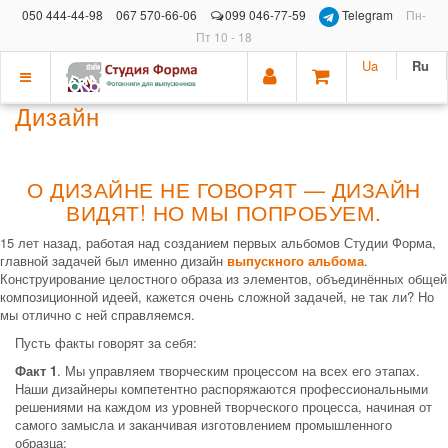
050 444-44-98
067 570-66-06
099 046-77-59
Telegram
Пн-
Пт 10 - 18
Ua
Ru
Показать
Дизайн
меню
О ДИЗАЙНЕ НЕ ГОВОРЯТ — ДИЗАЙН
ВИДЯТ! НО МЫ ПОПРОБУЕМ.
15 лет назад, работая над созданием первых альбомов Студии Форма,
главной задачей был именно дизайн
выпускного альбома
.
Конструирование целостного образа из элементов, объединённых общей
композиционной идеей, кажется очень сложной задачей, не так ли? Но
мы отлично с ней справляемся.
Пусть факты говорят за себя:
Факт 1
. Мы управляем творческим процессом на всех его этапах.
Наши дизайнеры компетентно распоряжаются профессиональными
решениями на каждом из уровней творческого процесса, начиная от
самого замысла и заканчивая изготовлением промышленного
образца: