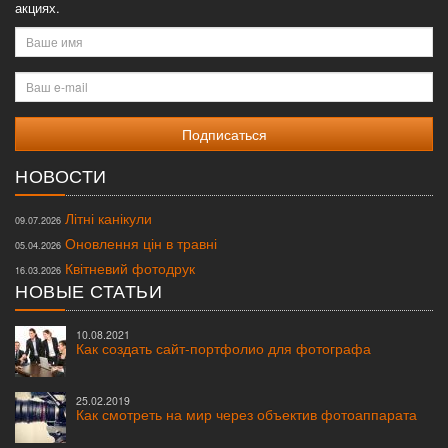
акциях.
Ваше
имя
Ваш
e-
mail
НОВОСТИ
Літні канікули
09.07.2026
Оновлення цін в травні
05.04.2026
Квітневий фотодрук
16.03.2026
НОВЫЕ СТАТЬИ
10.08.2021
Как создать сайт-портфолио для фотографа
25.02.2019
Как смотреть на мир через объектив фотоаппарата