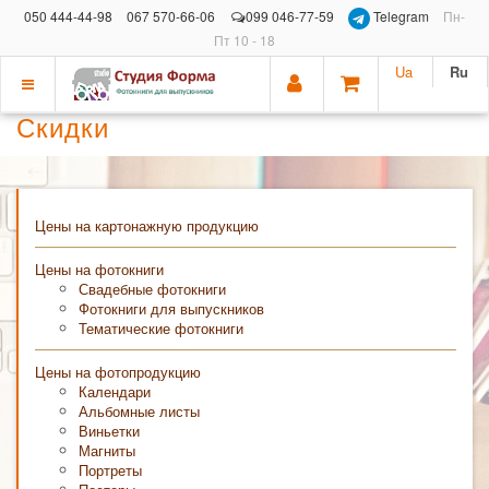
050 444-44-98
067 570-66-06
099 046-77-59
Telegram
Пн-
Пт 10 - 18
Ua
Ru
Показать
Скидки
меню
Цены на картонажную продукцию
Цены на фотокниги
Свадебные фотокниги
Фотокниги для выпускников
Тематические фотокниги
Цены на фотопродукцию
Календари
Альбомные листы
Виньетки
Магниты
Портреты