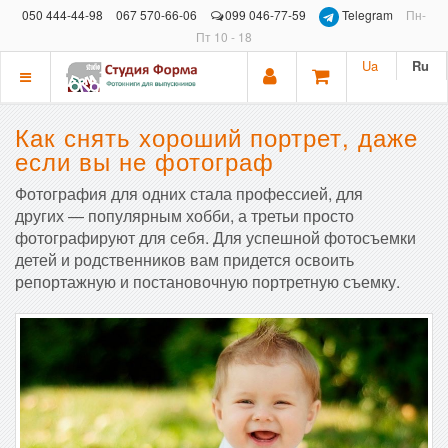
050 444-44-98
067 570-66-06
099 046-77-59
Telegram
Пн-
Пт 10 - 18
Ua
Ru
Показать
меню
Как снять хороший портрет, даже
если вы не фотограф
Фотография для одних стала профессией, для
других — популярным хобби, а третьи просто
фотографируют для себя. Для успешной фотосъемки
детей и родственников вам придется освоить
репортажную и постановочную портретную съемку.