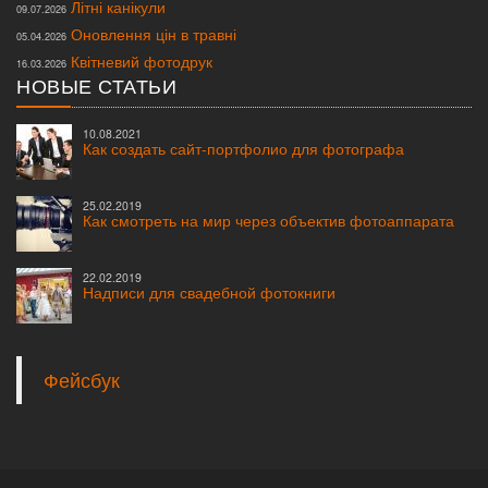
Літні канікули
09.07.2026
Оновлення цін в травні
05.04.2026
Квітневий фотодрук
16.03.2026
НОВЫЕ СТАТЬИ
10.08.2021
Как создать сайт-портфолио для фотографа
25.02.2019
Как смотреть на мир через объектив фотоаппарата
22.02.2019
Надписи для свадебной фотокниги
© 2007—2020
Студия Форма
. Все права защищены.
Любая информация, размещенная на сайте, внешний вид и конструкция
выпускных
альбомов,
свадебных и школьных фотокниг
защищены законами об
Интеллектуальной собственности и авторском праве. Копирование и подделки
преследуются по закону.