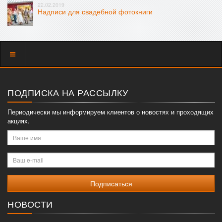
22.02.2019
Надписи для свадебной фотокниги
Показать
меню
ПОДПИСКА НА РАССЫЛКУ
Периодически мы информируем клиентов о новостях и проходящих
акциях.
Ваше
имя
Ваш
e-
mail
НОВОСТИ