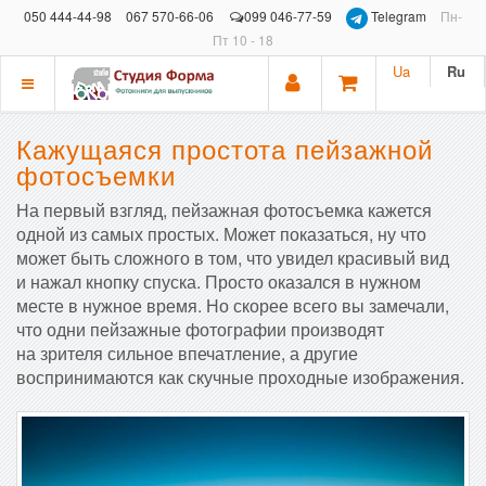
050 444-44-98
067 570-66-06
099 046-77-59
Telegram
Пн-
Пт 10 - 18
Ua
Ru
Показать
меню
Кажущаяся простота пейзажной
фотосъемки
На первый взгляд, пейзажная фотосъемка кажется
одной из самых простых. Может показаться, ну что
может быть сложного в том, что увидел красивый вид
и нажал кнопку спуска. Просто оказался в нужном
месте в нужное время. Но скорее всего вы замечали,
что одни пейзажные фотографии производят
на зрителя сильное впечатление, а другие
воспринимаются как скучные проходные изображения.