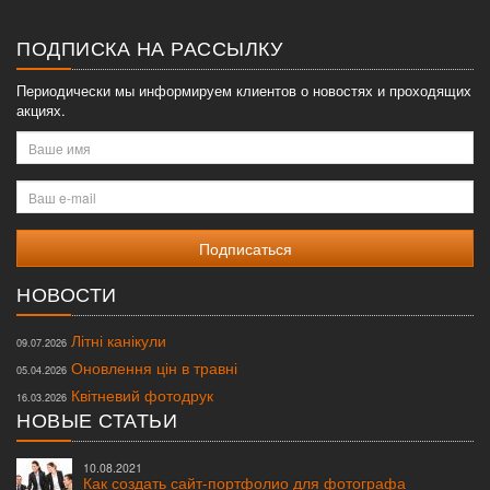
меню
ПОДПИСКА НА РАССЫЛКУ
Периодически мы информируем клиентов о новостях и проходящих
акциях.
Ваше
имя
Ваш
e-
mail
НОВОСТИ
Літні канікули
09.07.2026
Оновлення цін в травні
05.04.2026
Квітневий фотодрук
16.03.2026
НОВЫЕ СТАТЬИ
10.08.2021
Как создать сайт-портфолио для фотографа