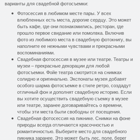
варианты для свадебной фотосъемки:
Фотосессия в любимом месте пары. У всех
влюбленных есть места, дорогие сердцу. Это может
быть кафе, где они познакомились, ресторан, где
прошло первое свидание или помолвка. Включив
фото из любимого места в свадебную фотокнигу, вы
наполните ее нежными чувствами и прекрасными
воспоминаниями.
Свадебная фотосессия в музее или театре. Театры и
музеи – прекрасные декорации для любой
фотосъемки. Фойе театра смотрится на снимках
солидно и оригинально. Экспонаты музея добавят
особого шарма фотосъемке в стиле ретро, создадут
отличный фон и дополнят свадебную историю. Если
вы хотите осуществить свадебную съемку в музее
или театре, заранее договаривайтесь о времени,
чтобы эти места были свободны от посещения.
Свадебная фотосессия на пикнике. Снимки на фоне
природы всегда отличаются красочностью и
романтичностью. Выберите место для свадебного
пикника заранее. Это может быть лес, поле, берег