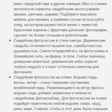
реки, городской парк и другие локации. Место съемки
желательно украсить свадебными аксессуарами:
арками, цветами, шарами. Подберите красивую
мебель для пикника, в крайнем случае используйте
плед, на котором разместятся жених с невестой.
Красочная корзина с фруктами дополнит фотографии,
сделает их более сочными и аппетитными.
Свадебная фотосессия в стиле кантри. Деревенские
свадьбы отличаются пышностью, самобытностью,
душевностью. Смело отправляйтесь на фотосъемку в
ближайшее село, на ферму, в поле. Снопы пшеницы,
домашние животные, деревенские избы украсят
любую свадьбу и станут отличным сюжетом для
фотокниги.
Свадебная фотосессия на пляже. Водная гладь,
волны, ветер – станут верными спутниками
влюбленной пары. Развевающаяся на ветру фата и
водная гладь добавят романтики и нежности
свадебному фотоальбому. Для фотосессии на пляже
подойдет практически любой водоем: озеро, пруд,
река, море. Главное, чтобы в этот день была хорошая