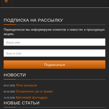
Показать
меню
ПОДПИСКА НА РАССЫЛКУ
Периодически мы информируем клиентов о новостях и проходящих
акциях.
Ваше
имя
Ваш
e-
mail
НОВОСТИ
Літні канікули
09.07.2026
Оновлення цін в травні
05.04.2026
Квітневий фотодрук
16.03.2026
НОВЫЕ СТАТЬИ