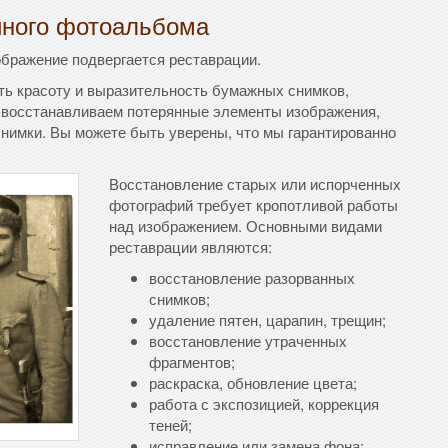
йного фотоальбома
бражение подвергается реставрации.
ть красоту и выразительность бумажных снимков,
ы восстанавливаем потерянные элементы изображения,
снимки. Вы можете быть уверены, что мы гарантированно
Восстановление старых или испорченных
фотографий требует кропотливой работы
над изображением. Основными видами
реставрации являются:
восстановление разорванных
снимков;
удаление пятен, царапин, трещин;
восстановление утраченных
фрагментов;
раскраска, обновление цвета;
работа с экспозицией, коррекция
теней;
исправление или замена фона;