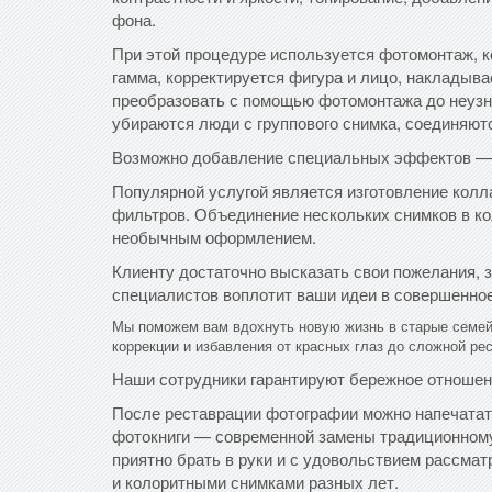
фона.
При этой процедуре используется фотомонтаж, к
гамма, корректируется фигура и лицо, накладыв
преобразовать с помощью фотомонтажа до неузн
убираются люди с группового снимка, соединяют
Возможно добавление специальных эффектов — 
Популярной услугой является изготовление колл
фильтров. Объединение нескольких снимков в к
необычным оформлением.
Клиенту достаточно высказать свои пожелания, з
специалистов воплотит ваши идеи в совершенное
Мы поможем вам вдохнуть новую жизнь в старые семей
коррекции и избавления от красных глаз до сложной ре
Наши сотрудники гарантируют бережное отношени
После реставрации фотографии можно напечатать
фотокниги — современной замены традиционном
приятно брать в руки и с удовольствием рассма
и колоритными снимками разных лет.