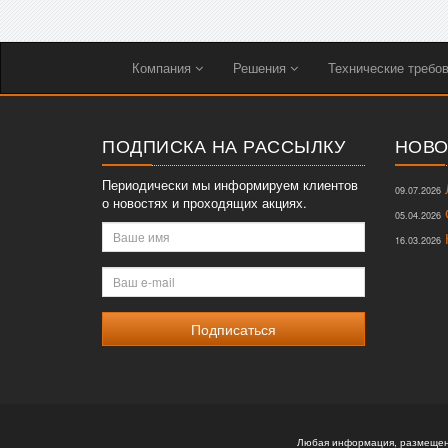
Компания
Решения
Технические требо
ПОДПИСКА НА РАССЫЛКУ
НОВО
Периодически мы информируем клиентов
Л
09.07.2026
о новостях и проходящих акциях.
О
05.04.2026
Ваше
К
16.03.2026
имя
Ваш
e-
mail
Любая информация, размещенн