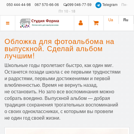
050 444-44-98
067 570-66-06
099 046-77-59
Telegram
Пн-
Пт 10 - 18
Ua
Ru
Показать
меню
Обложка для фотоальбома на
выпускной. Сделай альбом
лучшим!
Школьные годы пролетают быстро, как один миг.
Останется позади школа с ее первыми трудностями
и радостями, первыми достижениями и первой
влюбленностью. Время не вернуть назад,
не остановить. Но зато все воспоминания можно
собрать воедино. Выпускной альбом — добрая
традиция сохранения трогательных воспоминаний
о своих одноклассниках, с которыми вы провели
не один год своей жизни.