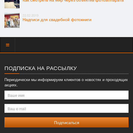
22.02.2019
Надписи для свадебной фотокниги
Показать
меню
ПОДПИСКА НА РАССЫЛКУ
Периодически мы информируем клиентов о новостях и проходящих
акциях.
Ваше
имя
Ваш
e-
mail