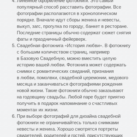
Линейное оформление фотокниги. Это самый
популярный способ расставить фотографии. Все
фотографии располагаются в хронологическом
порядке. Вначале идут сборы жениха и невесты,
выкуп, загс, прогулка по городу, банкет в ресторане.
Последние страницы обычно содержат сюжет снятия
фаты и праздничный фейерверк.
Свадебная фотокнига «История любви». В фотокнигу
с большим количеством страниц, например
в Базовую Свадебную, можно вместить целую
историю вашей любви. Фотокнига может содержать
снимки с романтических свиданий, признания
в любви, помолвки, свадебной церемонии, медового
месяца и заканчиваться фотографиями рождения
новой жизни. Такие фотокниги обычно заказывают
на годовщину свадьбы. Любой паре будет приятно
получить в подарок напоминание о счастливых
моментах их жизни.
При выборе фотографий для дизайна свадебной
фотокниги не ограничивайтесь только снимками
невесты и жениха. Хорошо смотрятся портреты
свидетелей, родителей и гостей, присутствующих