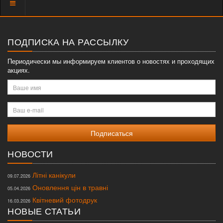
Показать
меню
ПОДПИСКА НА РАССЫЛКУ
Периодически мы информируем клиентов о новостях и проходящих
акциях.
Ваше
имя
Ваш
e-
mail
НОВОСТИ
Літні канікули
09.07.2026
Оновлення цін в травні
05.04.2026
Квітневий фотодрук
16.03.2026
НОВЫЕ СТАТЬИ