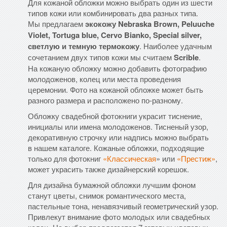
Для кожаной обложки можно выбрать один из шести
типов кожи или комбинировать два разных типа.
Мы предлагаем
экокожу Nebraska Brown, Peluuche
Violet, Tortuga blue, Cervo Bianko, Special silver,
светлую и темную термокожу
. Наиболее удачным
сочетанием двух типов кожи мы считаем
Scrible
.
На кожаную обложку можно добавить фотографию
молодоженов, колец или места проведения
церемонии. Фото на кожаной обложке может быть
разного размера и расположено по-разному.
Обложку свадебной фотокниги украсит тиснение,
инициалы или имена молодоженов. Тисненый узор,
декоративную строчку или надпись можно выбрать
в нашем каталоге. Кожаные обложки, подходящие
только для фотокниг
«Классическая
» или
«Престиж»
,
может украсить также дизайнерский корешок.
Для дизайна бумажной обложки лучшим фоном
станут цветы, снимок романтического места,
пастельные тона, ненавязчивый геометрический узор.
Привлекут внимание фото молодых или свадебных