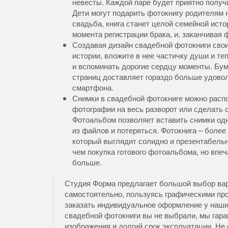
невесты. Каждой паре будет приятно получ
Дети могут подарить фотокнигу родителям 
свадьба, книга станет целой семейной исто
момента регистрации брака, и, заканчивая 
Создавая дизайн свадебной фотокниги свои
истории, вложите в нее частичку души и те
и вспоминать дорогие сердцу моменты. Бу
страниц доставляет гораздо больше удовол
смартфона.
Снимки в свадебной фотокниге можно расп
фотографии на весь разворот или сделать 
Фотоальбом позволяет вставить снимки одн
из файлов и потеряться. Фотокнига – боле
который выглядит солидно и презентабельн
чем покупка готового фотоальбома, но впеч
больше.
Студия Форма предлагает большой выбор вар
самостоятельно, пользуясь графическими про
заказать индивидуальное оформление у наши
свадебной фотокниги вы не выбрали, мы гара
изображения и долгий срок эксплуатации. Не 