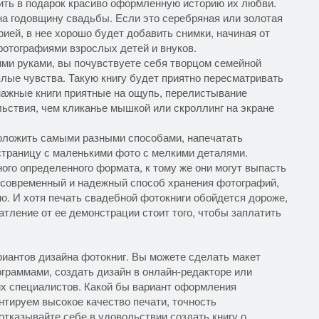
ить в подарок красиво оформленную историю их любви.
на годовщину свадьбы. Если это серебряная или золотая
рией, в нее хорошо будет добавить снимки, начиная от
фотографиями взрослых детей и внуков.
ми руками, вы почувствуете себя творцом семейной
плые чувства. Такую книгу будет приятно пересматривать
мажные книги приятные на ощупь, перелистывание
ьствия, чем кликанье мышкой или скроллинг на экране
оложить самыми разными способами, напечатать
страницу с маленькими фото с мелкими деталями.
ого определенного формата, к тому же они могут выпасть
е современный и надежный способ хранения фотографий,
о. И хотя печать свадебной фотокниги обойдется дороже,
атление от ее демонстрации стоит того, чтобы заплатить
иантов дизайна фотокниг. Вы можете сделать макет
граммами, создать дизайн в онлайн-редакторе или
х специалистов. Какой бы вариант оформления
нтируем высокое качество печати, точность
отказывайте себе в удовольствии создать книгу о