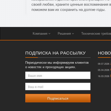
своей любви, храните ценные воспоминания в
поможем вам их сохранить на долгие годы.
Компания
Решения
Технические требо
ПОДПИСКА НА РАССЫЛКУ
НОВО
Периодически мы информируем клиентов
Л
09.07.2026
о новостях и проходящих акциях.
О
05.04.2026
Ваше
К
16.03.2026
имя
Ваш
e-
mail