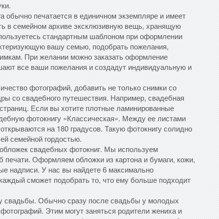
ки.
га обычно печатается в единичном экземпляре и имеет
ть в семейном архиве эксклюзивную вещь, хранящую
спользуетесь стандартным шаблоном при оформлении
актеризующую вашу семью, подобрать пожелания,
имкам. При желании можно заказать оформление
шают все ваши пожелания и создадут индивидуальную и
ичество фотографий, добавить не только снимки со
адры со свадебного путешествия. Например, свадебная
 страниц. Если вы хотите плотные ламинированные
адебную фотокнигу «Классическая». Между ее листами
 открываются на 180 градусов. Такую фотокнигу солидно
шей семейной гордостью.
 обложек свадебных фотокниг. Мы используем
 печати. Оформляем обложки из картона и бумаги, кожи,
ые надписи. У нас вы найдете 6 максимально
каждый сможет подобрать то, что ему больше подходит
ну свадьбы. Обычно сразу после свадьбы у молодых
 фотографий. Этим могут заняться родители жениха и