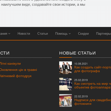
 наилучшем виде, создавайте свои истории, а мы
вания
Новости
Статьи
Помощь
Скидки
Партнер
СТИ
НОВЫЕ СТАТЬИ
ітні канікули
10.08.2021
Как создать сайт-пор
новлення цін в травні
для фотографа
вітневий фотодрук
25.02.2019
Как смотреть на мир 
объектив фотоаппара
22.02.2019
Надписи для свадебн
фотокниги