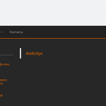
ы
Контакты
Фейсбук
тфолио
через
та
ой