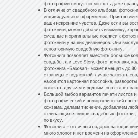
фотографии смогут посмотреть даже правну
В отличие от свадебного альбома, фотокни
индивидуальное оформление. Приятно име
ваши искренние чувства. Даже если вы во
фотокниги, можно добавить изюминку, хар
смешные и оригинальные подписи к фотосн
фотокниги у наших дизайнеров. Они выслу
неповторимую свадебную фотокнигу.
Фотокнига позволяет вместить большое кол
свадьбы, а и Love Story, фото помолвки, к
фотокнига «Базовая» может вмещать до 80
страницы с подложкой, лучше заказать св
находится картонная прослойка, развороты
показать друзьям и родным, она станет ва
Большой выбор вариантов печати листов и
фотографический и полиграфический способ
кожзама, делаем тиснение, добавляем люб
отличающихся видов свадебных фотокниг, 
по вкусу.
Фотокнига – отличный подарок на годовщи
много хлопот и нет времени на оформление