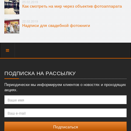
25.02.2019
Как смотреть на мир через объектив фотоаппарата
22.02.2019
Надписи для свадебной фотокниги
Показать
меню
ПОДПИСКА НА РАССЫЛКУ
Периодически мы информируем клиентов о новостях и проходящих
акциях.
Ваше
имя
Ваш
e-
mail