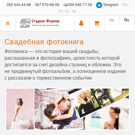
050 444-44-98
067 570-66-06
099 046-77-59
Telegram
Пн-
Пт 10 - 18
Ua
Ru
Показать
меню
Свадебная фотокнига
Фотокнига — это история вашей свадьбы,
рассказанная в фотографиях, целостность которой
достигается за счет дизайна страниц и обложки. Это
не продвинутый фотоальбом, а полноценное издание
с рассказом о торжественном событии.