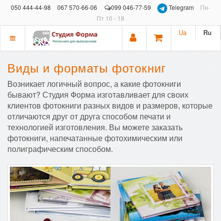
050 444-44-98
067 570-66-06
099 046-77-59
Telegram
Пн-
Пт 10 - 18
Ua
Ru
Показать
меню
Виды и форматы фотокниг
Возникает логичный вопрос, а какие фотокниги
бывают? Студия Форма изготавливает для своих
клиентов фотокниги разных видов и размеров, которые
отличаются друг от друга способом печати и
технологией изготовления. Вы можете заказать
фотокниги, напечатанные фотохимическим или
полиграфическим способом.