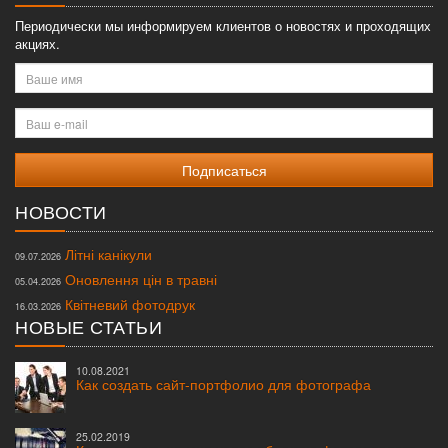
Периодически мы информируем клиентов о новостях и проходящих
акциях.
Ваше
имя
Ваш
e-
mail
НОВОСТИ
Літні канікули
09.07.2026
Оновлення цін в травні
05.04.2026
Квітневий фотодрук
16.03.2026
НОВЫЕ СТАТЬИ
10.08.2021
Как создать сайт-портфолио для фотографа
25.02.2019