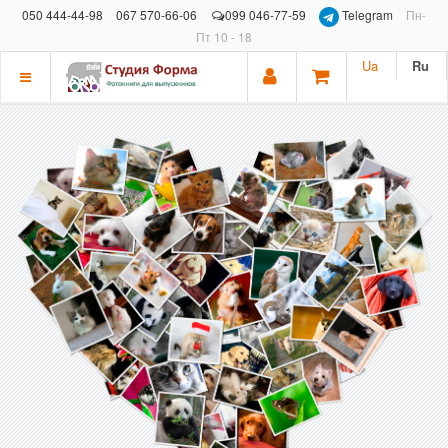
050 444-44-98
067 570-66-06
099 046-77-59
Telegram
Пн-
Пт 10 - 18
Ua
Ru
Показать
меню