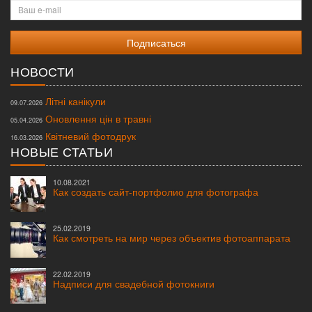
Ваш
e-
mail
НОВОСТИ
Літні канікули
09.07.2026
Оновлення цін в травні
05.04.2026
Квітневий фотодрук
16.03.2026
НОВЫЕ СТАТЬИ
10.08.2021
Как создать сайт-портфолио для фотографа
25.02.2019
Как смотреть на мир через объектив фотоаппарата
22.02.2019
Надписи для свадебной фотокниги