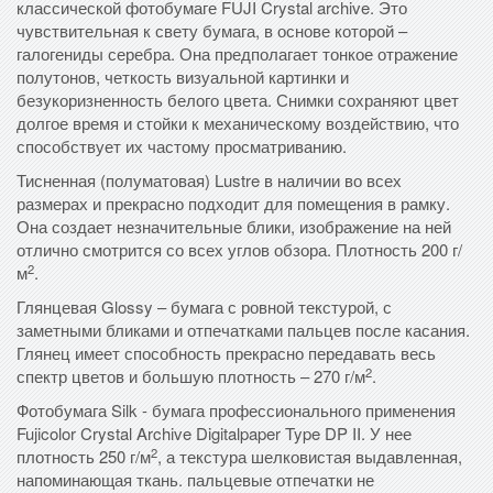
классической фотобумаге FUJI Crystal archive. Это
чувствительная к свету бумага, в основе которой –
галогениды серебра. Она предполагает тонкое отражение
полутонов, четкость визуальной картинки и
безукоризненность белого цвета. Снимки сохраняют цвет
долгое время и стойки к механическому воздействию, что
способствует их частому просматриванию.
Тисненная (полуматовая) Lustre в наличии во всех
размерах и прекрасно подходит для помещения в рамку.
Она создает незначительные блики, изображение на ней
отлично смотрится со всех углов обзора. Плотность 200 г/
2
м
.
Глянцевая Glossy – бумага с ровной текстурой, с
заметными бликами и отпечатками пальцев после касания.
Глянец имеет способность прекрасно передавать весь
2
спектр цветов и большую плотность – 270 г/м
.
Фотобумага Silk - бумага профессионального применения
Fujicolor Crystal Archive Digitalpaper Type DP II. У нее
2
плотность 250 г/м
, а текстура шелковистая выдавленная,
напоминающая ткань. пальцевые отпечатки не