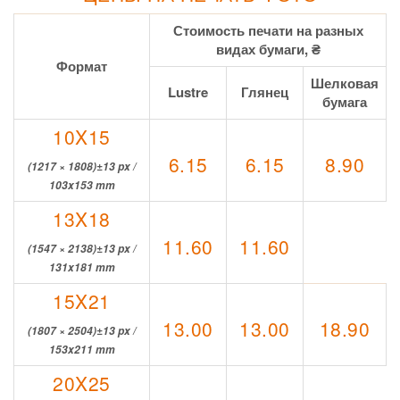
Стоимость печати на разных
видах бумаги, ₴
Формат
Шелковая
Lustre
Глянец
бумага
10X15
6.15
6.15
8.90
(1217 × 1808)±13 px /
103x153 mm
13X18
11.60
11.60
(1547 × 2138)±13 px /
131x181 mm
15X21
13.00
13.00
18.90
(1807 × 2504)±13 px /
153x211 mm
20X25