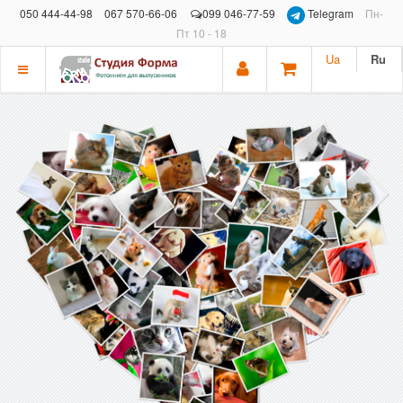
050 444-44-98
067 570-66-06
099 046-77-59
Telegram
Пн-
Пт 10 - 18
Ua
Ru
Показать
меню