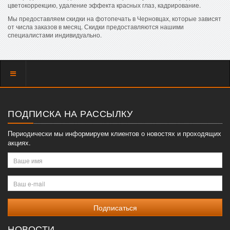
цветокоррекцию, удаление эффекта красных глаз, кадрирование.
Мы предоставляем скидки на фотопечать в Черновцах, которые зависят
от числа заказов в месяц. Скидки предоставляются нашими
специалистами индивидуально.
Показать
меню
ПОДПИСКА НА РАССЫЛКУ
Периодически мы информируем клиентов о новостях и проходящих
акциях.
Ваше
имя
Ваш
e-
mail
НОВОСТИ