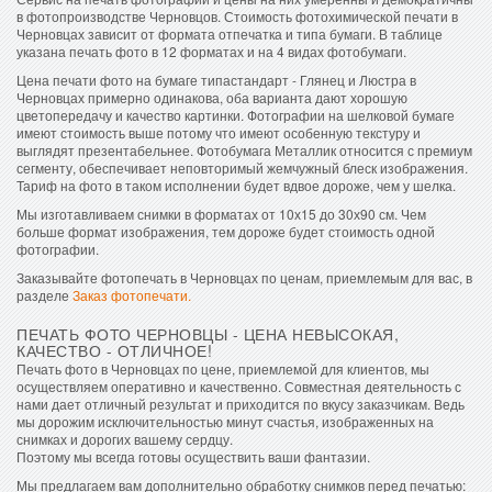
в фотопроизводстве Черновцов. Стоимость фотохимической печати в
Черновцах зависит от формата отпечатка и типа бумаги. В таблице
указана печать фото в 12 форматах и на 4 видах фотобумаги.
Цена печати фото на бумаге типастандарт - Глянец и Люстра в
Черновцах примерно одинакова, оба варианта дают хорошую
цветопередачу и качество картинки. Фотографии на шелковой бумаге
имеют стоимость выше потому что имеют особенную текстуру и
выглядят презентабельнее. Фотобумага Металлик относится с премиум
сегменту, обеспечивает неповторимый жемчужный блеск изображения.
Тариф на фото в таком исполнении будет вдвое дороже, чем у шелка.
Мы изготавливаем снимки в форматах от 10х15 до 30х90 см. Чем
больше формат изображения, тем дороже будет стоимость одной
фотографии.
Заказывайте фотопечать в Черновцах по ценам, приемлемым для вас, в
разделе
Заказ фотопечати.
ПЕЧАТЬ ФОТО ЧЕРНОВЦЫ - ЦЕНА НЕВЫСОКАЯ,
КАЧЕСТВО - ОТЛИЧНОЕ!
Печать фото в Черновцах по цене, приемлемой для клиентов, мы
осуществляем оперативно и качественно. Совместная деятельность с
нами дает отличный результат и приходится по вкусу заказчикам. Ведь
мы дорожим исключительностью минут счастья, изображенных на
снимках и дорогих вашему сердцу.
Поэтому мы всегда готовы осуществить ваши фантазии.
Мы предлагаем вам дополнительно обработку снимков перед печатью: