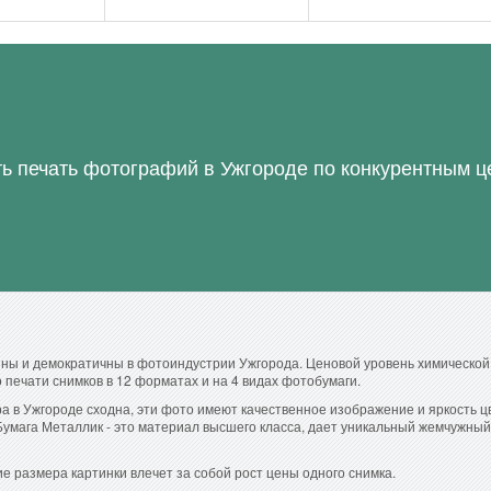
ь печать фотографий в Ужгороде по конкурентным ц
ны и демократичны в фотоиндустрии Ужгорода. Ценовой уровень химической
печати снимков в 12 форматах и на 4 видах фотобумаги.
ра в Ужгороде сходна, эти фото имеют качественное изображение и яркость 
Бумага Металлик - это материал высшего класса, дает уникальный жемчужный
е размера картинки влечет за собой рост цены одного снимка.