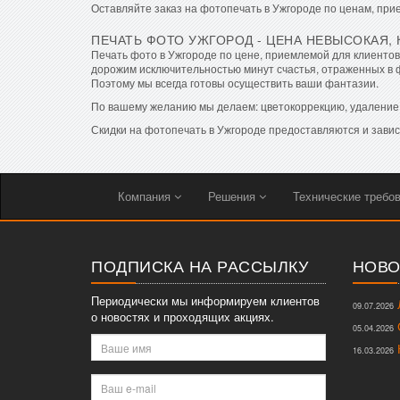
Оставляйте заказ на фотопечать в Ужгороде по ценам, при
ПЕЧАТЬ ФОТО УЖГОРОД - ЦЕНА НЕВЫСОКАЯ, 
Печать фото в Ужгороде по цене, приемлемой для клиентов
дорожим исключительностью минут счастья, отраженных в 
Поэтому мы всегда готовы осуществить ваши фантазии.
По вашему желанию мы делаем: цветокоррекцию, удаление 
Скидки на фотопечать в Ужгороде предоставляются и завися
Компания
Решения
Технические требо
ПОДПИСКА НА РАССЫЛКУ
НОВО
Периодически мы информируем клиентов
Л
09.07.2026
о новостях и проходящих акциях.
О
05.04.2026
Ваше
К
16.03.2026
имя
Ваш
e-