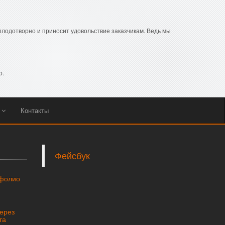
плодотворно и приносит удовольствие заказчикам. Ведь мы
о.
ы
Контакты
Фейсбук
тфолио
через
та