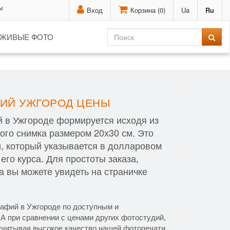
ы
Вход
Корзина (
0
)
Ua
Ru
ЖИВЫЕ ФОТО
ФИЙ УЖГОРОД ЦЕНЫ
 в Ужгороде формируется исходя из
ого снимка размером 20х30 см. Это
и, который указывается в долларовом
 его курса. Для простоты заказа,
а вы можете увидеть на страничке
афий в Ужгороде по доступным и
А при сравнении с ценами других фотостудий,
учитывая высокое качество нашей фотопечати.