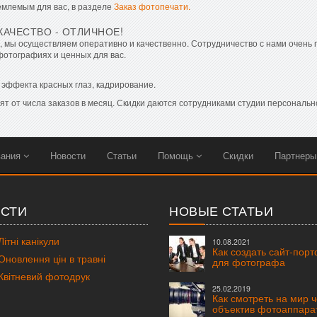
емлемым для вас, в разделе
Заказ фотопечати.
КАЧЕСТВО - ОТЛИЧНОЕ!
, мы осуществляем оперативно и качественно. Сотрудничество с нами очень 
фотографиях и ценных для вас.
эффекта красных глаз, кадрирование.
т от числа заказов в месяц. Скидки даются сотрудниками студии персональн
вания
Новости
Статьи
Помощь
Скидки
Партнер
СТИ
НОВЫЕ СТАТЬИ
ітні канікули
10.08.2021
Как создать сайт-пор
новлення цін в травні
для фотографа
вітневий фотодрук
25.02.2019
Как смотреть на мир 
объектив фотоаппара