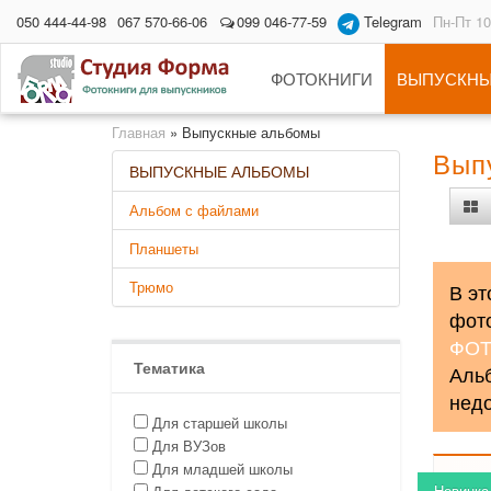
050 444-44-98
067 570-66-06
099 046-77-59
Telegram
Пн-Пт 10
ФОТОКНИГИ
ВЫПУСКНЫ
Главная
»
Выпускные альбомы
Вып
ВЫПУСКНЫЕ АЛЬБОМЫ
Альбом с файлами
Планшеты
Трюмо
В эт
фото
ФОТ
Тематика
Альб
недо
Для старшей школы
Для ВУЗов
Для младшей школы
Новинка