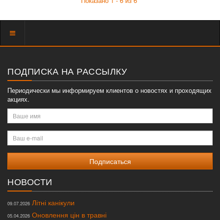
Показано 1 - 6 из 6
Показать
меню
ПОДПИСКА НА РАССЫЛКУ
Периодически мы информируем клиентов о новостях и проходящих
акциях.
Ваше
имя
Ваш
e-
mail
НОВОСТИ
Літні канікули
09.07.2026
Оновлення цін в травні
05.04.2026