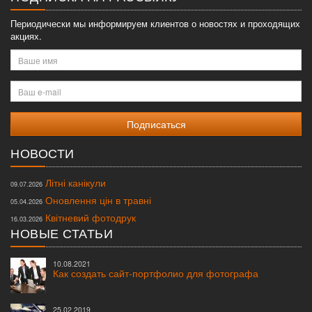
Периодически мы информируем клиентов о новостях и проходящих
акциях.
Ваше
имя
Ваш
e-
mail
НОВОСТИ
Літні канікули
09.07.2026
Оновлення цін в травні
05.04.2026
Квітневий фотодрук
16.03.2026
НОВЫЕ СТАТЬИ
10.08.2021
Как создать сайт-портфолио для фотографа
25.02.2019