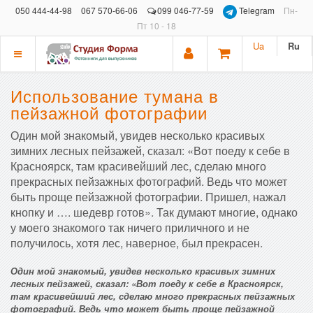
050 444-44-98
067 570-66-06
099 046-77-59
Telegram
Пн-
Пт 10 - 18
Ua
Ru
Показать
меню
Использование тумана в
пейзажной фотографии
Один мой знакомый, увидев несколько красивых
зимних лесных пейзажей, сказал: «Вот поеду к себе в
Красноярск, там красивейший лес, сделаю много
прекрасных пейзажных фотографий. Ведь что может
быть проще пейзажной фотографии. Пришел, нажал
кнопку и …. шедевр готов». Так думают многие, однако
у моего знакомого так ничего приличного и не
получилось, хотя лес, наверное, был прекрасен.
Один мой знакомый, увидев несколько красивых зимних
лесных пейзажей, сказал: «Вот поеду к себе в Красноярск,
там красивейший лес, сделаю много прекрасных пейзажных
фотографий. Ведь что может быть проще пейзажной