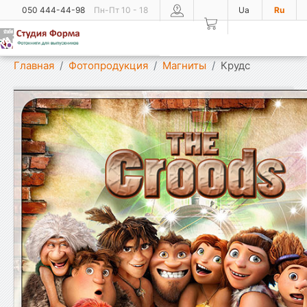
050 444-44-98
Пн-Пт 10 - 18
Ua
Ru
Показать меню
Главная
Фотопродукция
Магниты
Крудс