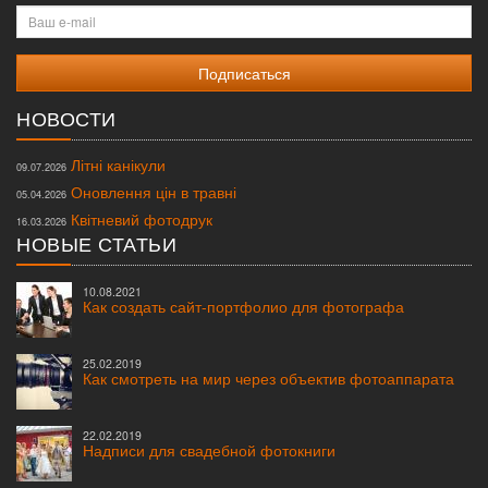
Ваш
e-
mail
НОВОСТИ
Літні канікули
09.07.2026
Оновлення цін в травні
05.04.2026
Квітневий фотодрук
16.03.2026
НОВЫЕ СТАТЬИ
10.08.2021
Как создать сайт-портфолио для фотографа
25.02.2019
Как смотреть на мир через объектив фотоаппарата
22.02.2019
Надписи для свадебной фотокниги