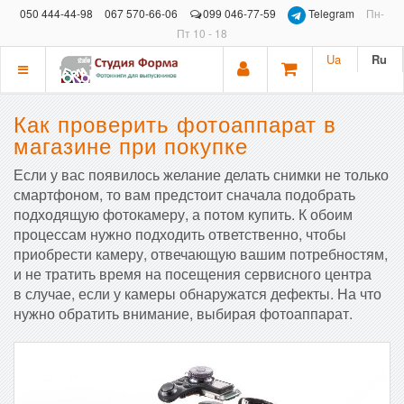
050 444-44-98
067 570-66-06
099 046-77-59
Telegram
Пн-
Пт 10 - 18
Ua
Ru
Показать
меню
Как проверить фотоаппарат в
магазине при покупке
Если у вас появилось желание делать снимки не только
смартфоном, то вам предстоит сначала подобрать
подходящую фотокамеру, а потом купить. К обоим
процессам нужно подходить ответственно, чтобы
приобрести камеру, отвечающую вашим потребностям,
и не тратить время на посещения сервисного центра
в случае, если у камеры обнаружатся дефекты. На что
нужно обратить внимание, выбирая фотоаппарат.