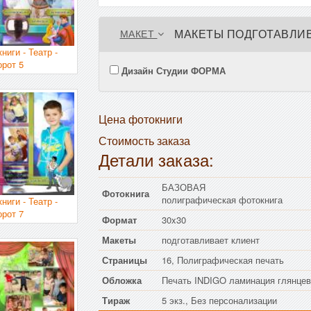
МАКЕТЫ ПОДГОТАВЛИВ
МАКЕТ
ниги - Театр -
орот 5
Дизайн Студии ФОРМА
Цена фотокниги
Стоимость заказа
Детали заказа:
БАЗОВАЯ
Фотокнига
полиграфическая фотокнига
ниги - Театр -
орот 7
Формат
30x30
Макеты
подготавливает клиент
Страницы
16, Полиграфическая печать
Обложка
Печать INDIGO ламинация глянцев
Тираж
5 экз., Без персонализации