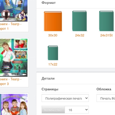
Формат
ниги - Театр -
орот 1
30x30
24x32
24x31St
17x22
Детали
ниги - Театр -
орот 3
Страницы
Обложка
Количество: