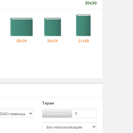
30x30
32x24
24x24
21x29
Тираж
Экземпляров: