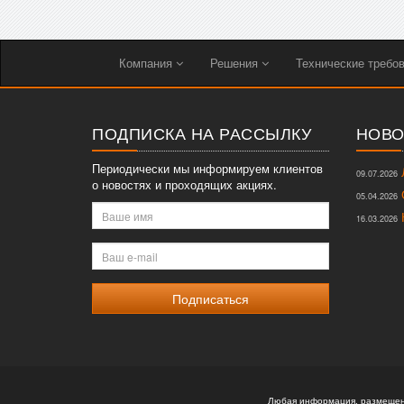
Компания
Решения
Технические требо
ПОДПИСКА НА РАССЫЛКУ
НОВО
Периодически мы информируем клиентов
Л
09.07.2026
о новостях и проходящих акциях.
О
05.04.2026
Ваше
К
16.03.2026
имя
Ваш
e-
mail
Любая информация, размещенн