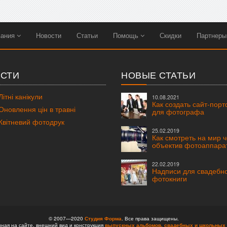
вания
Новости
Статьи
Помощь
Скидки
Партнер
СТИ
НОВЫЕ СТАТЬИ
ітні канікули
10.08.2021
Как создать сайт-пор
новлення цін в травні
для фотографа
вітневий фотодрук
25.02.2019
Как смотреть на мир 
объектив фотоаппара
22.02.2019
Надписи для свадебн
фотокниги
© 2007—2020
Студия Форма
. Все права защищены.
ая на сайте, внешний вид и конструкция
выпускных альбомов,
свадебных и школьных 