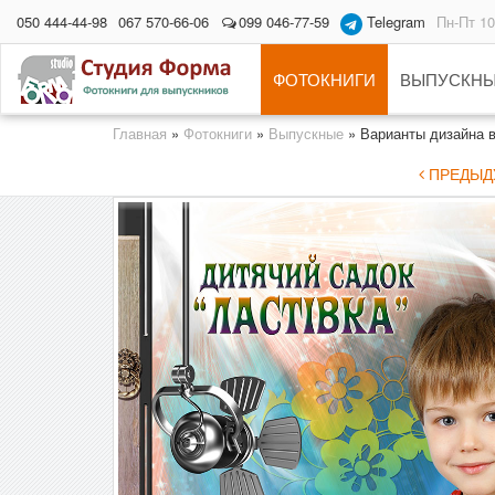
050 444-44-98
067 570-66-06
099 046-77-59
Telegram
Пн-Пт 10
ФОТОКНИГИ
ВЫПУСКНЫ
Главная
»
Фотокниги
»
Выпускные
»
Варианты дизайна 
ПРЕДЫД