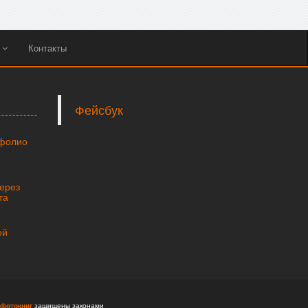
ы
Контакты
Фейсбук
тфолио
через
та
ой
фотокниг
защищены законами