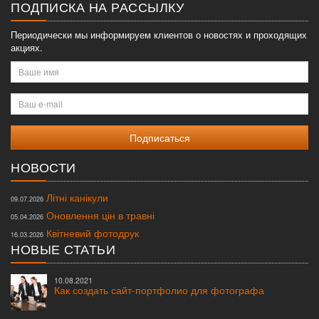
ПОДПИСКА НА РАССЫЛКУ
Периодически мы информируем клиентов о новостях и проходящих
акциях.
Ваше
имя
Ваш
e-
mail
НОВОСТИ
Літні канікули
09.07.2026
Оновлення цін в травні
05.04.2026
Квітневий фотодрук
16.03.2026
НОВЫЕ СТАТЬИ
10.08.2021
Как создать сайт-портфолио для фотографа