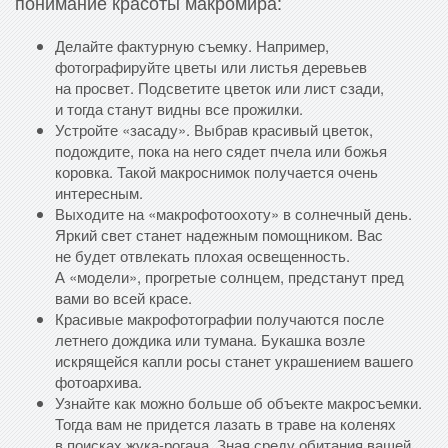
понимание красоты макромира:
Делайте фактурную съемку. Например,
фотографируйте цветы или листья деревьев
на просвет. Подсветите цветок или лист сзади,
и тогда станут видны все прожилки.
Устройте «засаду». Выбрав красивый цветок,
подождите, пока на него сядет пчела или божья
коровка. Такой макроснимок получается очень
интересным.
Выходите на «макрофотоохоту» в солнечный день.
Яркий свет станет надежным помощником. Вас
не будет отвлекать плохая освещенность.
А «модели», прогретые солнцем, предстанут пред
вами во всей красе.
Красивые макрофотографии получаются после
летнего дождика или тумана. Букашка возле
искрящейся капли росы станет украшением вашего
фотоархива.
Узнайте как можно больше об объекте макросъемки.
Тогда вам не придется лазать в траве на коленях
в поисках жука-рогача. Зная среду обитания вашей