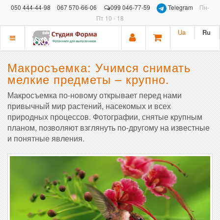
050 444-44-98
067 570-66-06
099 046-77-59
Telegram
Пн-
Пт 10 - 18
Ua
Ru
Показать
меню
Макросъемка: Учимся снимать
мелкие предметы – крупно.
Макросъемка по-новому открывает перед нами
привычный мир растений, насекомых и всех
природных процессов. Фотографии, снятые крупным
планом, позволяют взглянуть по-другому на известные
и понятные явления.