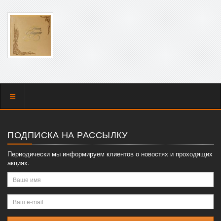
Показать
меню
ПОДПИСКА НА РАССЫЛКУ
Периодически мы информируем клиентов о новостях и проходящих
акциях.
Ваше
имя
Ваш
e-
mail