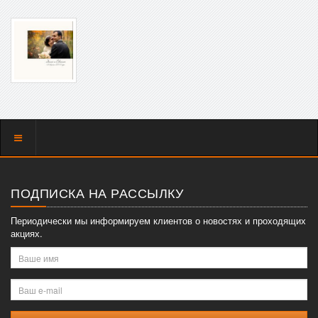
Показать
меню
ПОДПИСКА НА РАССЫЛКУ
Периодически мы информируем клиентов о новостях и проходящих
акциях.
Ваше
имя
Ваш
e-
mail