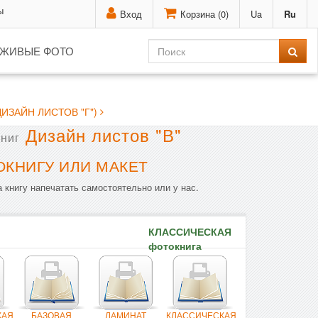
ы
Вход
Корзина (
0
)
Ua
Ru
ЖИВЫЕ ФОТО
ИЗАЙН ЛИСТОВ "Г")
Дизайн листов "В"
ниг
ОКНИГУ ИЛИ МАКЕТ
 книгу напечатать самостоятельно или у нас.
КЛАССИЧЕСКАЯ
фотокнига
КАЯ
БАЗОВАЯ
ЛАМИНАТ
КЛАССИЧЕСКАЯ