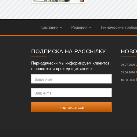
Компания
Решения
Технические требо
ПОДПИСКА НА РАССЫЛКУ
НОВО
Периодически мы информируем клиентов
Л
09.07.2026
о новостях и проходящих акциях.
О
05.04.2026
Ваше
К
16.03.2026
имя
Ваш
e-
mail