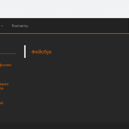
ы
Контакты
Фейсбук
тфолио
через
та
ой