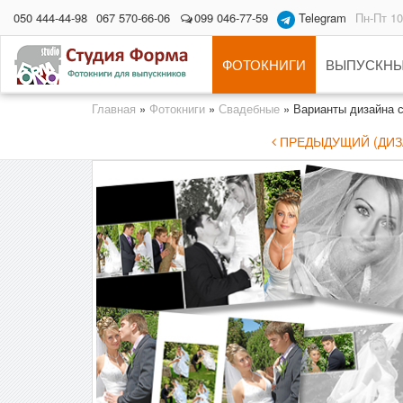
050 444-44-98
067 570-66-06
099 046-77-59
Telegram
Пн-Пт 10
ФОТОКНИГИ
ВЫПУСКНЫ
Главная
»
Фотокниги
»
Свадебные
»
Варианты дизайна с
ПРЕДЫДУЩИЙ (ДИЗА