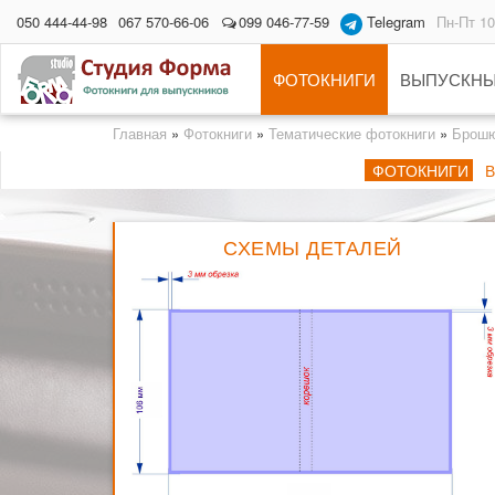
050 444-44-98
067 570-66-06
099 046-77-59
Telegram
Пн-Пт 10
ФОТОКНИГИ
ВЫПУСКНЫ
Главная
»
Фотокниги
»
Тематические фотокниги
»
Брош
ФОТОКНИГИ
СХЕМЫ ДЕТАЛЕЙ