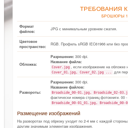
ТРЕБОВАНИЯ К
БРОШЮРЫ 1
Формат
JPG с минимальным уровнем сжатия.
файлов:
Цветовое
RGB. Профиль sRGB IEC61966 или без про
пространство:
Разрешение:
300 dpi.
Название файла:
Обложка:
, если изображение на обложке 
Cover.jpg
для пер
Cover_01.jpg, Cover_02.jpg ...
Разрешение:
300 dpi.
Название файлов:
Развороты:
Broadside_00-01.jpg, Broadside_02-03.
фактически номера страниц фотокниги. 00 -
Broadside_00-01_01.jpg, Broadside_00-
Размещение изображений
На разворотах под обрезку уходит по 2-4 мм с каждой стороны
другим значимым элементам изображения.