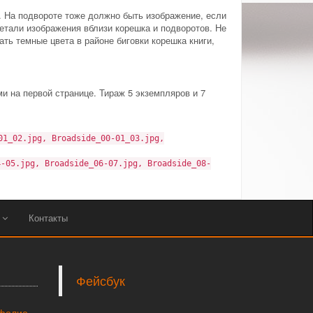
. На подвороте тоже должно быть изображение, если
етали изображения вблизи корешка и подворотов. Не
ать темные цвета в районе биговки корешка книги,
 на первой странице. Тираж 5 экземпляров и 7
01_02.jpg, Broadside_00-01_03.jpg,
4-05.jpg, Broadside_06-07.jpg, Broadside_08-
ы
Контакты
Фейсбук
тфолио