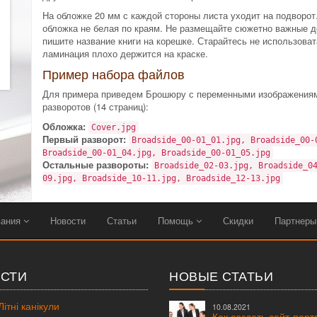
На обложке 20 мм с каждой стороны листа уходит на подворот
обложка не белая по краям. Не размещайте сюжетно важные д
пишите название книги на корешке. Старайтесь не использоват
ламинация плохо держится на краске.
Пример набора файлов
Для примера приведем Брошюру с переменными изображениями
разворотов (14 страниц):
Обложка:
Cover.jpg
Первый разворот:
Broadside_00-01_01.jpg, Broadside_00-
Broadside_00-01_04.jpg, Broadside_00-01_05.jpg
Остальные развороты:
Broadside_02-03.jpg, Broadside_0
09.jpg, Broadside_10-11.jpg, Broadside_12-13.jpg
вания
Новости
Статьи
Помощь
Скидки
Партнер
СТИ
НОВЫЕ СТАТЬИ
ітні канікули
10.08.2021
Как создать сайт-пор