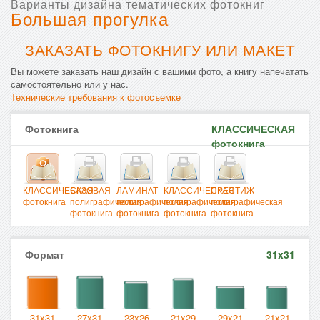
Варианты дизайна тематических фотокниг
Большая прогулка
ЗАКАЗАТЬ ФОТОКНИГУ ИЛИ МАКЕТ
Вы можете заказать наш дизайн с вашими фото, а книгу напечатать
самостоятельно или у нас.
Технические требования к фотосъемке
Фотокнига
КЛАССИЧЕСКАЯ
фотокнига
КЛАССИЧЕСКАЯ
БАЗОВАЯ
ЛАМИНАТ
КЛАССИЧЕСКАЯ
ПРЕСТИЖ
фотокнига
полиграфическая
полиграфическая
полиграфическая
полиграфическая
фотокнига
фотокнига
фотокнига
фотокнига
Формат
31x31
31x31
27x31
23x26
21x29
29x21
21x21