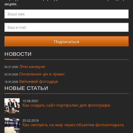
акциях.
Ваше
имя
Ваш
e-
mail
НОВОСТИ
Літні канікули
09.07.2026
Оновлення цін в травні
05.04.2026
Квітневий фотодрук
16.03.2026
НОВЫЕ СТАТЬИ
10.08.2021
Как создать сайт-портфолио для фотографа
25.02.2019
Как смотреть на мир через объектив фотоаппарата