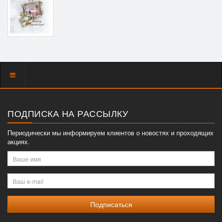
Показать
меню
ПОДПИСКА НА РАССЫЛКУ
Периодически мы информируем клиентов о новостях и проходящих
акциях.
Ваше
имя
Ваш
e-
mail