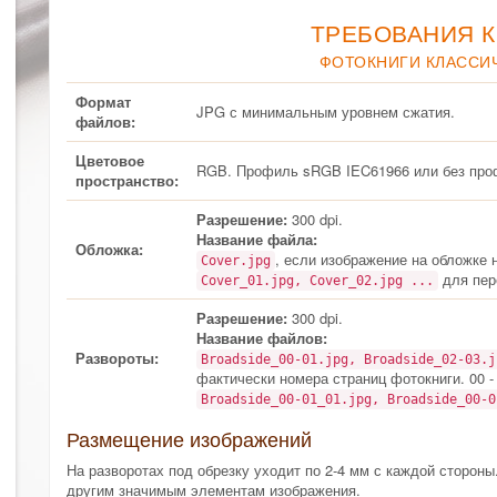
ТРЕБОВАНИЯ К
ФОТОКНИГИ КЛАССИЧ
Формат
JPG с минимальным уровнем сжатия.
файлов:
Цветовое
RGB. Профиль sRGB IEC61966 или без про
пространство:
Разрешение:
300 dpi.
Название файла:
Обложка:
, если изображение на обложке 
Cover.jpg
для пер
Cover_01.jpg, Cover_02.jpg ...
Разрешение:
300 dpi.
Название файлов:
Развороты:
Broadside_00-01.jpg, Broadside_02-03.
фактически номера страниц фотокниги. 00 -
Broadside_00-01_01.jpg, Broadside_00-
Размещение изображений
На разворотах под обрезку уходит по 2-4 мм с каждой стороны
другим значимым элементам изображения.