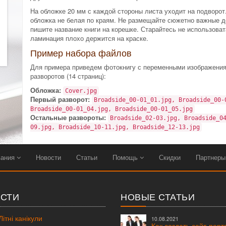
На обложке 20 мм с каждой стороны листа уходит на подворот
обложка не белая по краям. Не размещайте сюжетно важные д
пишите название книги на корешке. Старайтесь не использоват
ламинация плохо держится на краске.
Пример набора файлов
Для примера приведем фотокнигу с переменными изображениям
разворотов (14 страниц):
Обложка:
Cover.jpg
Первый разворот:
Broadside_00-01_01.jpg, Broadside_00-
Broadside_00-01_04.jpg, Broadside_00-01_05.jpg
Остальные развороты:
Broadside_02-03.jpg, Broadside_0
09.jpg, Broadside_10-11.jpg, Broadside_12-13.jpg
вания
Новости
Статьи
Помощь
Скидки
Партнер
СТИ
НОВЫЕ СТАТЬИ
ітні канікули
10.08.2021
Как создать сайт-пор