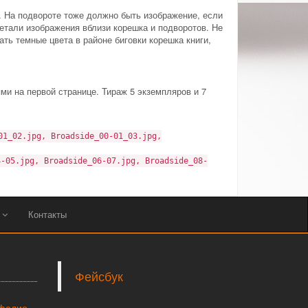
. На подвороте тоже должно быть изображение, если
етали изображения вблизи корешка и подворотов. Не
ать темные цвета в районе биговки корешка книги,
и на первой странице. Тираж 5 экземпляров и 7
01_02.jpg, Broadside_00-01_03.jpg,
4-05.jpg, Broadside_06-07.jpg, Broadside_08-
ы
Контакты
Фейсбук
тфолио