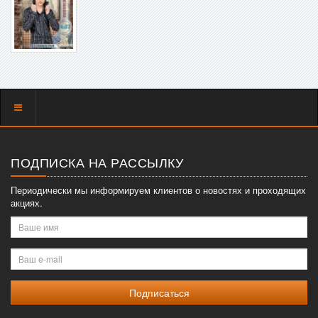
Показать
меню
ПОДПИСКА НА РАССЫЛКУ
Периодически мы информируем клиентов о новостях и проходящих
акциях.
Ваше
имя
Ваш
e-
mail