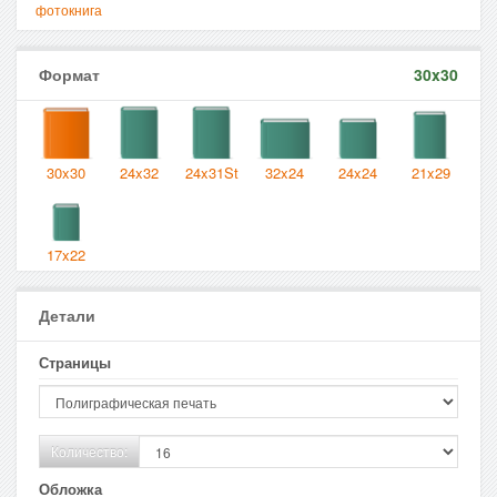
фотокнига
Формат
30x30
30x30
24x32
24x31St
32x24
24x24
21x29
17x22
Детали
Страницы
Количество:
Обложка