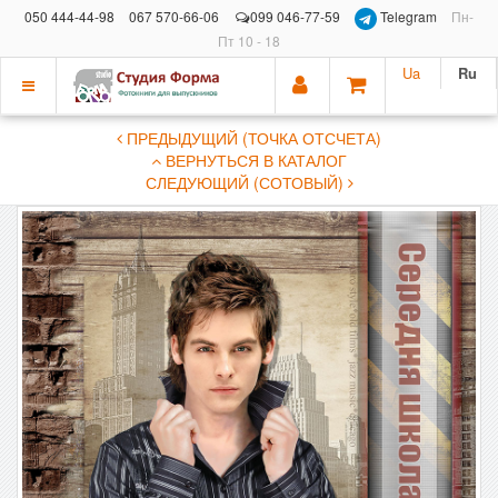
050 444-44-98
067 570-66-06
099 046-77-59
Telegram
Пн-
Пт 10 - 18
Ua
Ru
Показать
ПРЕДЫДУЩИЙ (ТОЧКА ОТСЧЕТА)
меню
ВЕРНУТЬСЯ В КАТАЛОГ
СЛЕДУЮЩИЙ (СОТОВЫЙ)