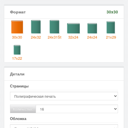
Формат
30x30
30x30
24x32
24x31St
32x24
24x24
21x29
17x22
Детали
Страницы
Количество:
Обложка