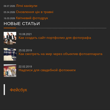
Літні канікули
09.07.2026
Оновлення цін в травні
05.04.2026
Квітневий фотодрук
16.03.2026
НОВЫЕ СТАТЬИ
10.08.2021
Как создать сайт-портфолио для фотографа
25.02.2019
Как смотреть на мир через объектив фотоаппарата
22.02.2019
Надписи для свадебной фотокниги
© 2007—2020
Студия Форма
. Все права защищены.
Любая информация, размещенная на сайте, внешний вид и конструкция
выпускных
альбомов,
свадебных и школьных фотокниг
защищены законами об
Интеллектуальной собственности и авторском праве. Копирование и подделки
преследуются по закону.