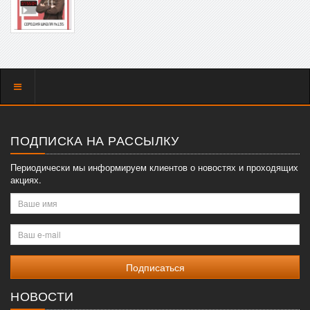
Показать
меню
ПОДПИСКА НА РАССЫЛКУ
Периодически мы информируем клиентов о новостях и проходящих
акциях.
Ваше
имя
Ваш
e-
mail
НОВОСТИ