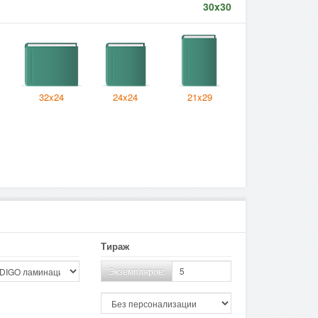
30x30
32x24
24x24
21x29
Тираж
Экземпляров: