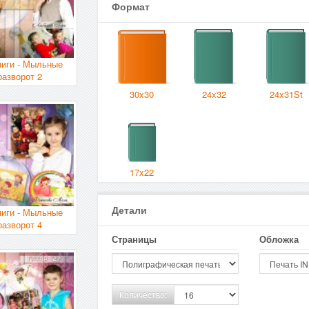
Формат
ниги - Мыльные
разворот 2
30x30
24x32
24x31St
17x22
Детали
ниги - Мыльные
разворот 4
Страницы
Обложка
Количество: