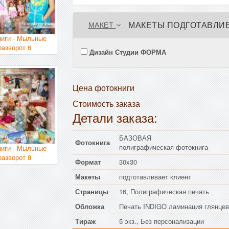
МАКЕТЫ ПОДГОТАВЛИВ
МАКЕТ
ниги - Мыльные
разворот 6
Дизайн Студии ФОРМА
Цена фотокниги
Стоимость заказа
Детали заказа:
БАЗОВАЯ
Фотокнига
полиграфическая фотокнига
ниги - Мыльные
разворот 8
Формат
30x30
Макеты
подготавливает клиент
Страницы
16, Полиграфическая печать
Обложка
Печать INDIGO ламинация глянцев
Тираж
5 экз., Без персонализации