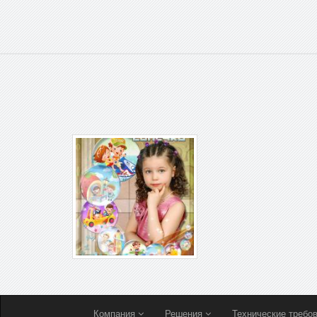
Компания
Решения
Технические требо