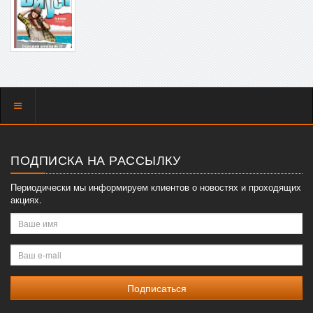
Показать
меню
ПОДПИСКА НА РАССЫЛКУ
Периодически мы информируем клиентов о новостях и проходящих
акциях.
Ваше
имя
Ваш
e-
mail