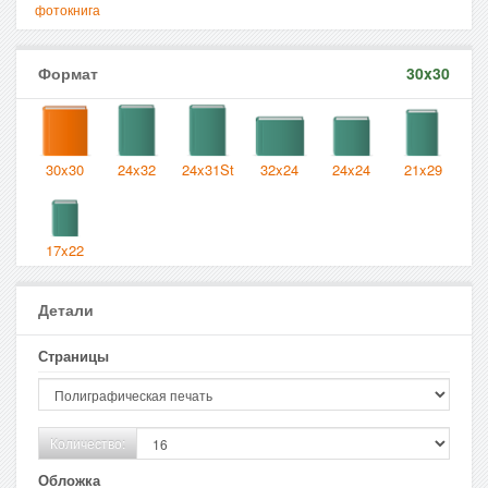
фотокнига
Формат
30x30
30x30
24x32
24x31St
32x24
24x24
21x29
17x22
Детали
Страницы
Количество:
Обложка