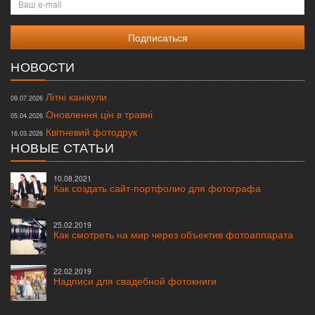
e-
mail
НОВОСТИ
Літні канікули
09.07.2026
Оновлення цін в травні
05.04.2026
Квітневий фотодрук
16.03.2026
НОВЫЕ СТАТЬИ
10.08.2021
Как создать сайт-портфолио для фотографа
25.02.2019
Как смотреть на мир через объектив фотоаппарата
22.02.2019
Надписи для свадебной фотокниги