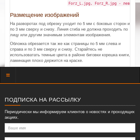
Forz_L.jpg, Forz_R.jpg - левый и
Размещение изображений
На разворотах под обрезку уходит по 5 мм с боковых сторон и
по 3 мм сверху и снизу. Линия сгиба не должна проходить по
лицу или другим значимым элементам изображения.
Обложка обрезается так же как страницы по 5 мм слева и
справа и по 3 мм сверху и снизу. Старайтесь не
использоватать темные цвета в районе биговки корешка книги,
ламинация плохо держится на краске.
Показать
меню
ПОДПИСКА НА РАССЫЛКУ
Периодически мы информируем клиентов о новостях и проходящих
акциях.
Ваше
имя
Ваш