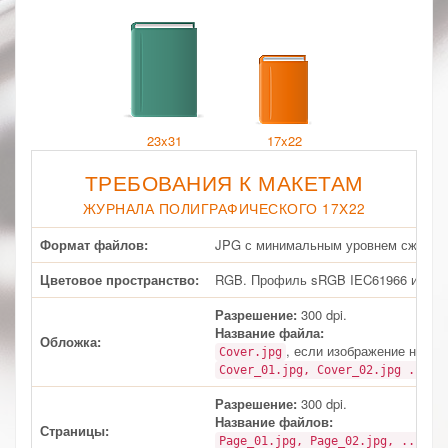
23x31
17x22
ТРЕБОВАНИЯ К МАКЕТАМ
ЖУРНАЛА ПОЛИГРАФИЧЕСКОГО 17X22
Формат файлов:
JPG с минимальным уровнем сжатия.
Цветовое пространство:
RGB. Профиль sRGB IEC61966 или б
Разрешение:
300 dpi.
Название файла:
Обложка:
, если изображение на об
Cover.jpg
дл
Cover_01.jpg, Cover_02.jpg ...
Разрешение:
300 dpi.
Название файлов:
Страницы:
Page_01.jpg, Page_02.jpg, ...Pag