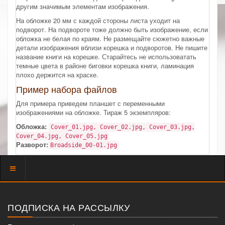
другим значимым элементам изображения.
На обложке 20 мм с каждой стороны листа уходит на
подворот. На подвороте тоже должно быть изображение, если
обложка не белая по краям. Не размещайте сюжетно важные
детали изображения вблизи корешка и подворотов. Не пишите
название книги на корешке. Старайтесь не использоватать
темные цвета в районе биговки корешка книги, ламинация
плохо держится на краске.
Пример набора файлов
Для примера приведем планшет с переменными
изображениями на обложке. Тираж 5 экземпляров:
Обложка:
Cover_01.jpg, Cover_02.jpg, Cover_03.jpg,
Cover_04.jpg, Cover_05.jpg
Разворот:
Broadside_00-01.jpg
Показать
меню
ПОДПИСКА НА РАССЫЛКУ