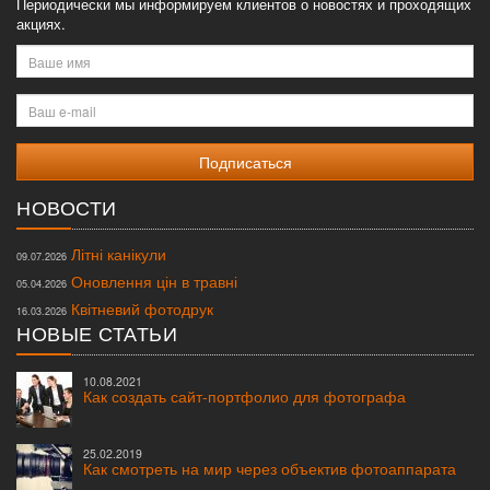
Периодически мы информируем клиентов о новостях и проходящих
акциях.
Ваше
имя
Ваш
e-
mail
НОВОСТИ
Літні канікули
09.07.2026
Оновлення цін в травні
05.04.2026
Квітневий фотодрук
16.03.2026
НОВЫЕ СТАТЬИ
10.08.2021
Как создать сайт-портфолио для фотографа
25.02.2019
Как смотреть на мир через объектив фотоаппарата