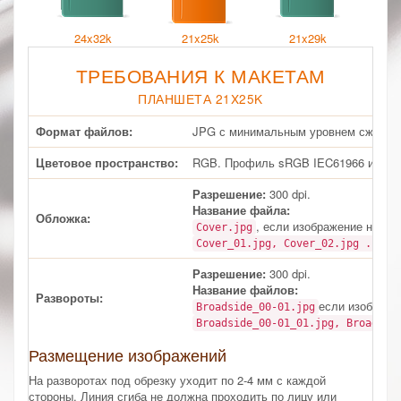
24x32k
21x25k
21x29k
ТРЕБОВАНИЯ К МАКЕТАМ
ПЛАНШЕТА 21X25K
Формат файлов:
JPG с минимальным уровнем сжатия.
Цветовое пространство:
RGB. Профиль sRGB IEC61966 или б
Разрешение:
300 dpi.
Название файла:
Обложка:
, если изображение на об
Cover.jpg
дл
Cover_01.jpg, Cover_02.jpg ...
Разрешение:
300 dpi.
Название файлов:
Развороты:
если изображе
Broadside_00-01.jpg
Broadside_00-01_01.jpg, Broadsid
Размещение изображений
На разворотах под обрезку уходит по 2-4 мм с каждой
стороны. Линия сгиба не должна проходить по лицу или