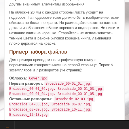
другим значимым элементам изображения.
На обложке 20 мм с каждой стороны листа уходит на
подворот. На подвороте тоже должно быть изображение, если
обложка не белая по краям. Не размещайте сюжетно важные
детали изображения вблизи корешка и подворотов. Не пишите
название книги на корешке. Старайтесь не использоватать
темные цвета в районе биговки корешка книги, ламинация
плохо держится на краске.
Пример набора файлов
Для примера приведем полиграфическую книгу с
переменными изображениями на первой странице. Тираж 5
экземпляров и 7 разворотов (14 страниц):
Обложка:
Cover.jpg
Первый разворот:
Broadside_00-01_01.jpg,
Broadside_00-01_02.jpg, Broadside_00-01_03.jpg,
Broadside_00-01_04.jpg, Broadside_00-01_05.jpg
Остальные развороты:
Broadside_02-03.jpg,
Broadside_04-05.jpg, Broadside_06-07.jpg,
Broadside_08-09.jpg, Broadside_10-11.jpg,
Broadside_12-13.jpg
Показать