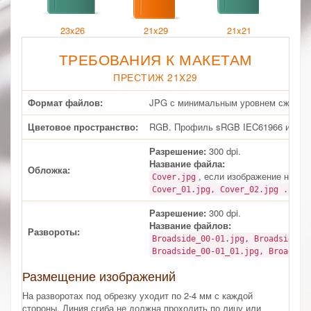
23x26
21x29
21x21
ТРЕБОВАНИЯ К МАКЕТАМ
ПРЕСТИЖ 21X29
Формат файлов:
JPG с минимальным уровнем сжатия.
Цветовое пространство:
RGB. Профиль sRGB IEC61966 или б
Разрешение:
300 dpi.
Название файла:
Обложка:
, если изображение на об
Cover.jpg
дл
Cover_01.jpg, Cover_02.jpg ...
Разрешение:
300 dpi.
Название файлов:
Развороты:
Broadside_00-01.jpg, Broadside_
Broadside_00-01_01.jpg, Broadsid
Размещение изображений
На разворотах под обрезку уходит по 2-4 мм с каждой
стороны. Линия сгиба не должна проходить по лицу или