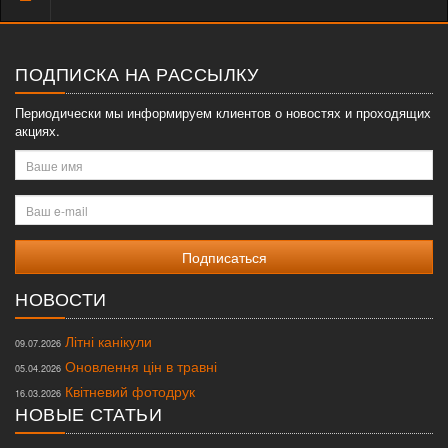
меню
ПОДПИСКА НА РАССЫЛКУ
Периодически мы информируем клиентов о новостях и проходящих
акциях.
Ваше
имя
Ваш
e-
mail
НОВОСТИ
Літні канікули
09.07.2026
Оновлення цін в травні
05.04.2026
Квітневий фотодрук
16.03.2026
НОВЫЕ СТАТЬИ