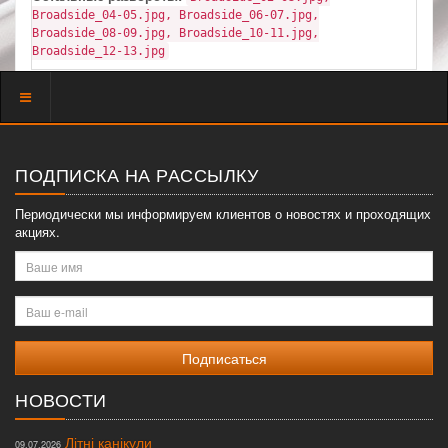
Broadside_04-05.jpg, Broadside_06-07.jpg,
Broadside_08-09.jpg, Broadside_10-11.jpg,
Broadside_12-13.jpg
Показать
меню
ПОДПИСКА НА РАССЫЛКУ
Периодически мы информируем клиентов о новостях и проходящих
акциях.
Ваше
имя
Ваш
e-
mail
НОВОСТИ
Літні канікули
09.07.2026