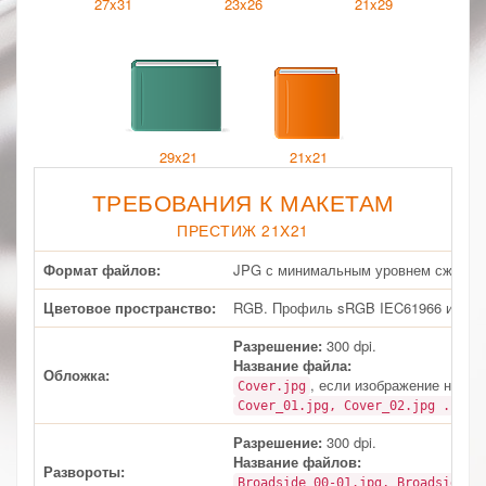
27x31
23x26
21x29
29x21
21x21
ТРЕБОВАНИЯ К МАКЕТАМ
ПРЕСТИЖ 21X21
Формат файлов:
JPG с минимальным уровнем сжатия.
Цветовое пространство:
RGB. Профиль sRGB IEC61966 или б
Разрешение:
300 dpi.
Название файла:
Обложка:
, если изображение на об
Cover.jpg
дл
Cover_01.jpg, Cover_02.jpg ...
Разрешение:
300 dpi.
Название файлов:
Развороты:
Broadside_00-01.jpg, Broadside_