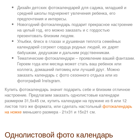
Дизайн детских фотокалендарей для садика, младшей и
средней школы подчеркнет увлечения ребенка, его
предпочтения и интересы.
Новогодний фотокалендарь подарит прекрасное настроение
на целый год, его можно заказать и с гордостью
презентовать близким людям.
Улыбки, блеск в глазах и душевная теплота семейных
календарей согреют сердца родных людей, их дарят
бабушкам, дедушкам и дальним родственникам.
Тематические фотокалендари – проявление вашей фантазии.
Героем года или месяца может стать ваш ребенок или
коллега, домашний питомец или лучший друг. Можно
заказать календарь с фото сезонного отдыха или из
фотографий Instsgram.
Купить фотокалендарь значит подарить себе и близким отличное
настроение. Предлагаем заказать однолистовые календари
размером 31,5х45 см, купить календари на пружине из 6 или 12
листов того же формата, или сделать настольный
фотокалендарь
на ножке
меньшего размера - 21х31 и 15х21 см.
Однолистовой фото календарь