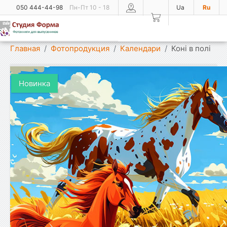
050 444-44-98
Пн-Пт 10 - 18
Ua
Ru
Показать меню
Главная
Фотопродукция
Календари
Коні в полі
Новинка