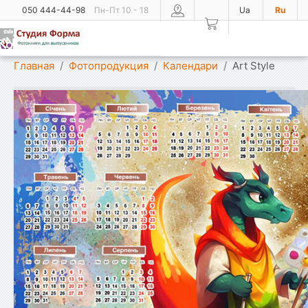
050 444-44-98
Пн-Пт 10 - 18
Ua
Ru
Показать меню
Главная
Фотопродукция
Календари
Art Style