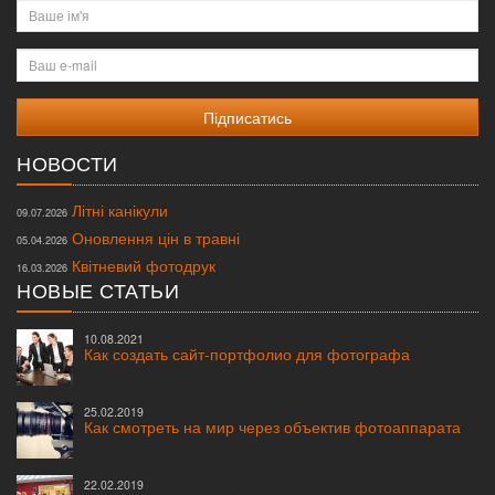
Ваше
ім'я
Ваш
e-
mail
НОВОСТИ
Літні канікули
09.07.2026
Оновлення цін в травні
05.04.2026
Квітневий фотодрук
16.03.2026
НОВЫЕ СТАТЬИ
10.08.2021
Как создать сайт-портфолио для фотографа
25.02.2019
Как смотреть на мир через объектив фотоаппарата
22.02.2019