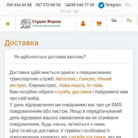
050 444-44-98
067 570-66-06
099 046-77-59
Telegram
Пн-
Пт 10 - 18
Ua
Ru
Показать
меню
Доставка
Як здійснюється доставка вантажу?
Доставка здійснюється однією з перерахованих
транспортних служб:
Автолюкс
,
Гюнсел
,
Нічний
експрес
, Євроекспрес,
Нова пошта
,
Ін-тайм
.
Вам потрібно обрати
службу доставки
і повідомити нам
про свій вибір.
У день відправлення ми повідомимо вас про це SMS
повідомленням або листом. Якщо в передбачуваний
день відправки вашого замовлення ви не отримали
повідомлення, будь ласка, зв'яжіться з нами.
Ціна та місце доставки, її терміни і особливості
повідомлення залежать від
служби доставки
, яку ви