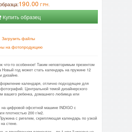
190.00
образца:
ГРН.
Купить образец
Загрузить файлы
ны на фотопродукцию
ок что-то особенное! Таким неповторимым презентом
 Новый год может стать календарь на пружине 12
м дизайне.
оформление календаря, отлично подходящее для
фотографий. Центральной темой дизайнерского
ии вашего ребенка, домашнего любимца или
я на цифровой офсетной машине INDIGO с
ги плотностью 200 г/м2.
 Пружина с ригелем, скрепляющая календарь по узкой
 на стене.
о- и двухблочном вариантах – по 1 или 2 месяца на