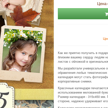
Цена 
Це
Как же приятно получить в подар
близким вашему сердцу людям на
листов с обложкой в оригинально
Мы разработали универсальное 
обрамления любых тематических 
календаря могут стать фотограф
корпоративные снимки.
Красочные календари печатаютс
использованием мелованной бума
Размер календаря - 315х450 мм.
стороне, надежно удерживает его
Календари изготавливаются в одн