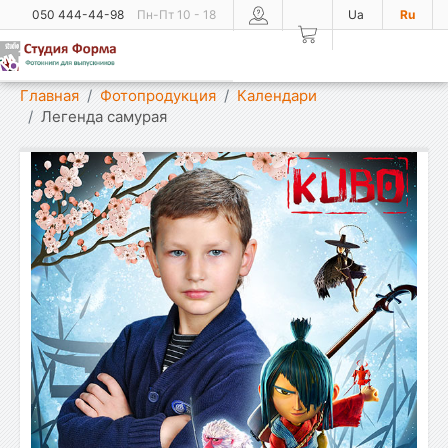
050 444-44-98
Пн-Пт 10 - 18
Ua
Ru
Показать меню
Главная
Фотопродукция
Календари
Легенда самурая