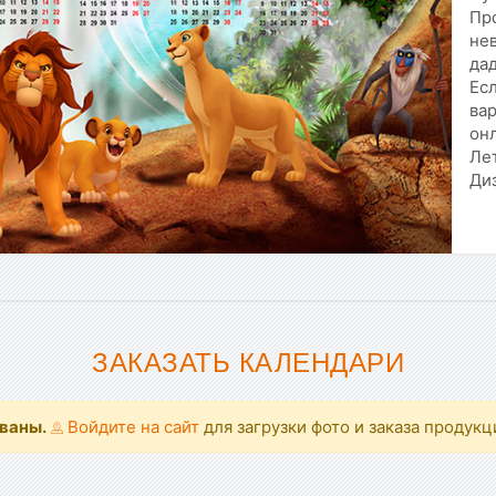
Пр
не
дад
Ес
вар
онл
Лет
Ди
ЗАКАЗАТЬ КАЛЕНДАРИ
ованы.
Войдите на сайт
для загрузки фото и заказа продукц