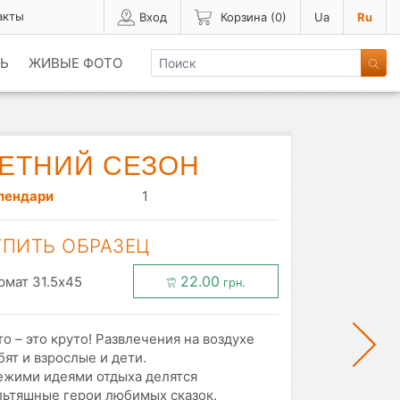
акты
Вход
Корзина (
0
)
Ua
Ru
Ь
ЖИВЫЕ ФОТО
ЕТНИЙ СЕЗОН
лендари
1
УПИТЬ ОБРАЗЕЦ
22.00
рмат 31.5x45
грн.
о – это круто! Развлечения на воздухе
ят и взрослые и дети.
ежими идеями отдыха делятся
льтяшные герои любимых сказок.