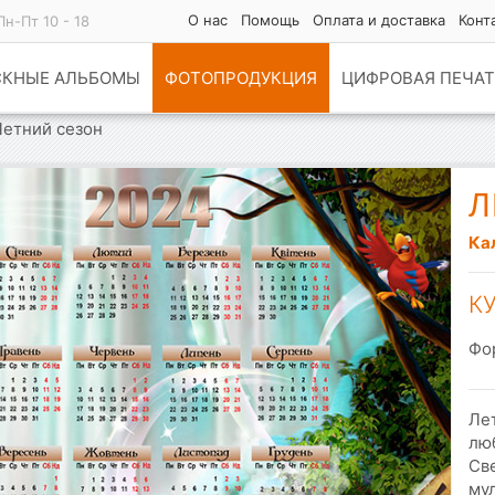
О нас
Помощь
Оплата и доставка
Конт
Пн-Пт 10 - 18
СКНЫЕ АЛЬБОМЫ
ФОТОПРОДУКЦИЯ
ЦИФРОВАЯ ПЕЧАТ
Летний сезон
Л
Ка
К
Фо
Лет
люб
Св
му