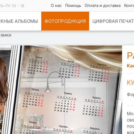
О нас
Помощь
Оплата и доставка
Конт
Пн-Пт 10 - 18
СКНЫЕ АЛЬБОМЫ
ФОТОПРОДУКЦИЯ
ЦИФРОВАЯ ПЕЧАТ
Рамки
Р
Ка
К
Фо
Мо
сво
по
во