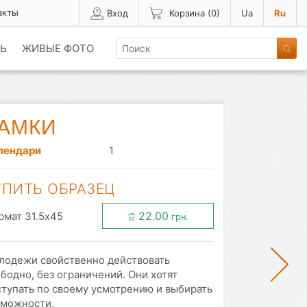
акты
Вход
Корзина (
0
)
Ua
Ru
Ь
ЖИВЫЕ ФОТО
АМКИ
лендари
1
УПИТЬ ОБРАЗЕЦ
22.00
рмат 31.5x45
грн.
лодежи свойственно действовать
бодно, без ограничений. Они хотят
ступать по своему усмотрению и выбирать
зможности.