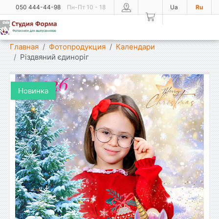
050 444-44-98
Пн-Пт 10 - 18
Ua
Ru
Показать меню
Главная
Фотопродукция
Календари
Різдвяний єдиноріг
Новинка