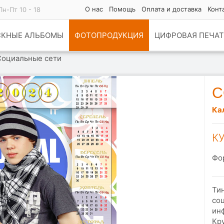
О нас
Помощь
Оплата и доставка
Конт
Пн-Пт 10 - 18
СКНЫЕ АЛЬБОМЫ
ФОТОПРОДУКЦИЯ
ЦИФРОВАЯ ПЕЧАТ
Социальные сети
С
Ка
К
Фо
Ти
со
ин
Кр