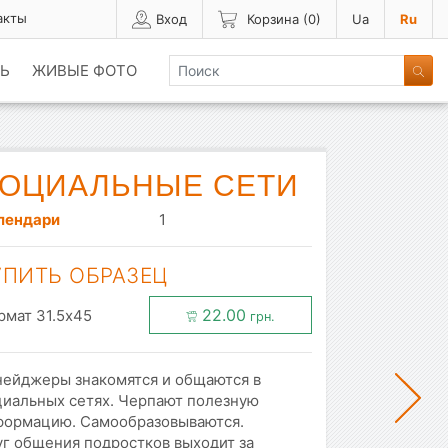
акты
Вход
Корзина (
0
)
Ua
Ru
Ь
ЖИВЫЕ ФОТО
ОЦИАЛЬНЫЕ СЕТИ
лендари
1
УПИТЬ ОБРАЗЕЦ
22.00
рмат 31.5x45
грн.
нейджеры знакомятся и общаются в
циальных сетях. Черпают полезную
формацию. Самообразовываются.
уг общения подростков выходит за