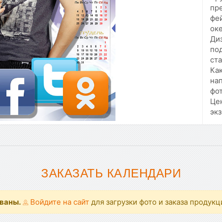
пр
фе
оке
Ди
по
ста
Как
нап
фо
Цен
экз
ЗАКАЗАТЬ КАЛЕНДАРИ
ованы.
Войдите на сайт
для загрузки фото и заказа продукц