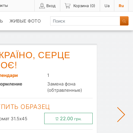
акты
Вход
Корзина (
0
)
Ua
Ru
Ь
ЖИВЫЕ ФОТО
КРАЇНО, СЕРЦЕ
ОЄ!
лендари
1
ормление
Замена фона
(обтравленные)
УПИТЬ ОБРАЗЕЦ
22.00
рмат 31.5x45
грн.