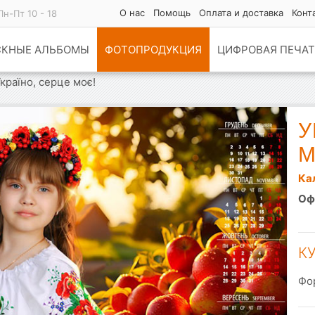
О нас
Помощь
Оплата и доставка
Конт
Пн-Пт 10 - 18
СКНЫЕ АЛЬБОМЫ
ФОТОПРОДУКЦИЯ
ЦИФРОВАЯ ПЕЧАТ
країно, серце моє!
У
М
Ка
Оф
К
Фо